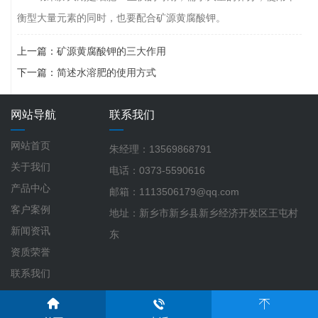
衡型大量元素的同时，也要配合矿源黄腐酸钾。
上一篇：
矿源黄腐酸钾的三大作用
下一篇：
简述水溶肥的使用方式
网站导航
联系我们
网站首页
朱经理：13569868791
关于我们
电话：0373-5590616
产品中心
邮箱：1113506179@qq.com
客户案例
地址：新乡市新乡县新乡经济开发区王屯村
新闻资讯
东
资质荣誉
联系我们