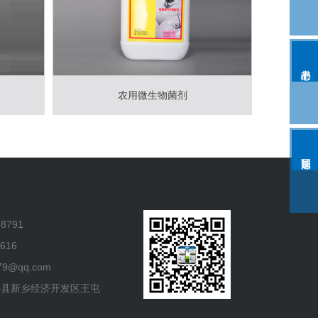
农用微生物菌剂
8791
616
9@qq.com
乡县新乡经济开发区王屯