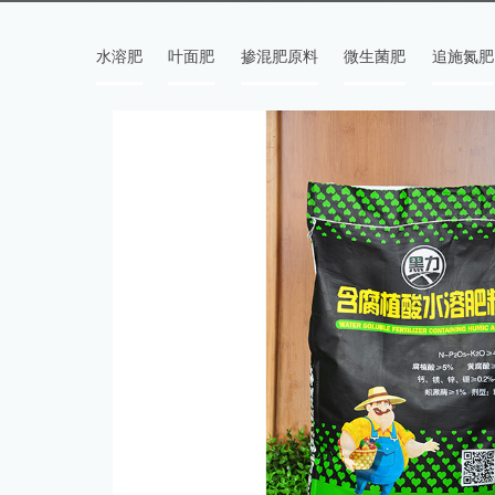
水溶肥
叶面肥
掺混肥原料
微生菌肥
追施氮肥