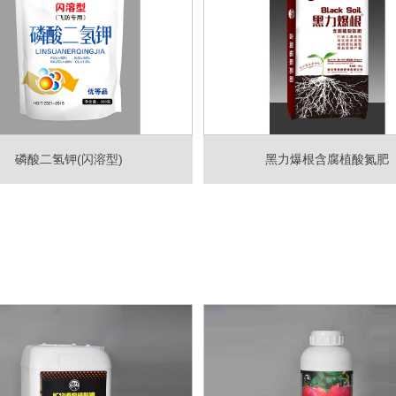
磷酸二氢钾(闪溶型)
黑力爆根含腐植酸氮肥